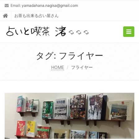
Email:
yamadahana.nagisa@gmail.com
お茶も出来る占い屋さん
Togg
navig
タグ:
フライヤー
HOME
フライヤー