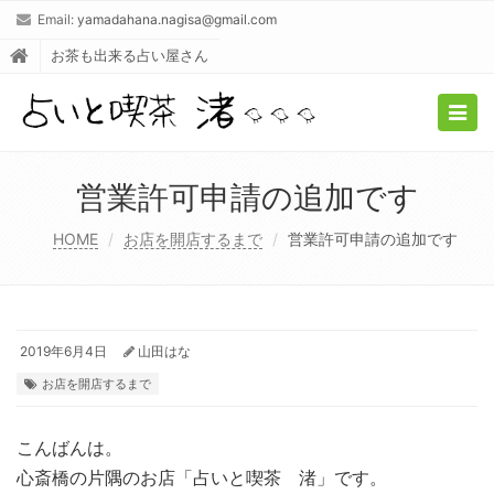
Email:
yamadahana.nagisa@gmail.com
お茶も出来る占い屋さん
Togg
navig
営業許可申請の追加です
HOME
お店を開店するまで
営業許可申請の追加です
2019年6月4日
山田はな
お店を開店するまで
こんばんは。
心斎橋の片隅のお店「占いと喫茶 渚」です。