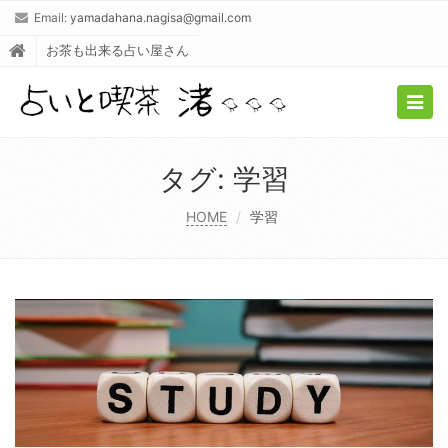
Email:
yamadahana.nagisa@gmail.com
お茶も出来る占い屋さん
Togg
navig
タグ:
学習
HOME
学習